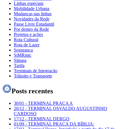
Linhas especiais
Mobilidade Urbana
Mudanças nas linhas
Novidades da Rede
Passe Livre Estudantil
Por dentro da Rede
Projetos e ações
Rota Cultural
Rota de Lazer
Segurança
SiMRmtc
Sitpass
Tarifa
Terminais de Integração
Trânsito e Transporte
Posts recentes
30/01
-
TERMINAL PRAÇA A
20/12
-
TERMINAL OSVALDO AUGUSTINHO
CARDOSO
17/12
-
TERMINAL DERGO
01/09
-
TERMINAL PRAÇA DA BÍBLIA: