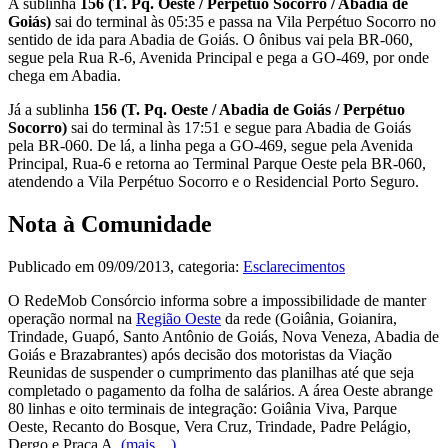
A sublinha
156 (T. Pq. Oeste / Perpétuo Socorro / Abadia de
Goiás)
sai do terminal às 05:35 e passa na Vila Perpétuo Socorro no
sentido de ida para Abadia de Goiás. O ônibus vai pela BR-060,
segue pela Rua R-6, Avenida Principal e pega a GO-469, por onde
chega em Abadia.
Já a sublinha
156 (T. Pq. Oeste / Abadia de Goiás / Perpétuo
Socorro)
sai do terminal às 17:51 e segue para Abadia de Goiás
pela BR-060. De lá, a linha pega a GO-469, segue pela Avenida
Principal, Rua-6 e retorna ao Terminal Parque Oeste pela BR-060,
atendendo a Vila Perpétuo Socorro e o Residencial Porto Seguro.
Nota à Comunidade
Publicado em
09/09/2013
, categoria:
Esclarecimentos
O RedeMob Consórcio informa sobre a impossibilidade de manter
operação normal na
Região Oeste
da rede (Goiânia, Goianira,
Trindade, Guapó, Santo Antônio de Goiás, Nova Veneza, Abadia de
Goiás e Brazabrantes) após decisão dos motoristas da Viação
Reunidas de suspender o cumprimento das planilhas até que seja
completado o pagamento da folha de salários. A área Oeste abrange
80 linhas e oito terminais de integração: Goiânia Viva, Parque
Oeste, Recanto do Bosque, Vera Cruz, Trindade, Padre Pelágio,
Dergo e Praça A.
(mais…)