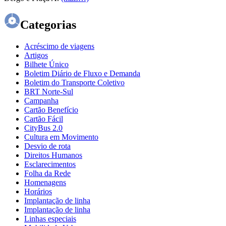
Categorias
Acréscimo de viagens
Artigos
Bilhete Único
Boletim Diário de Fluxo e Demanda
Boletim do Transporte Coletivo
BRT Norte-Sul
Campanha
Cartão Benefício
Cartão Fácil
CityBus 2.0
Cultura em Movimento
Desvio de rota
Direitos Humanos
Esclarecimentos
Folha da Rede
Homenagens
Horários
Implantação de linha
Implantação de linha
Linhas especiais