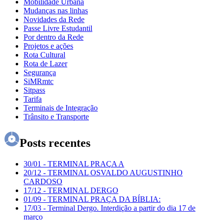
Mobilidade Urbana
Mudanças nas linhas
Novidades da Rede
Passe Livre Estudantil
Por dentro da Rede
Projetos e ações
Rota Cultural
Rota de Lazer
Segurança
SiMRmtc
Sitpass
Tarifa
Terminais de Integração
Trânsito e Transporte
Posts recentes
30/01
-
TERMINAL PRAÇA A
20/12
-
TERMINAL OSVALDO AUGUSTINHO
CARDOSO
17/12
-
TERMINAL DERGO
01/09
-
TERMINAL PRAÇA DA BÍBLIA:
17/03
-
Terminal Dergo. Interdição a partir do dia 17 de
março