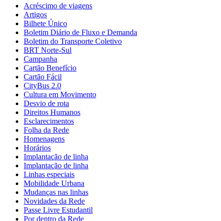
Acréscimo de viagens
Artigos
Bilhete Único
Boletim Diário de Fluxo e Demanda
Boletim do Transporte Coletivo
BRT Norte-Sul
Campanha
Cartão Benefício
Cartão Fácil
CityBus 2.0
Cultura em Movimento
Desvio de rota
Direitos Humanos
Esclarecimentos
Folha da Rede
Homenagens
Horários
Implantação de linha
Implantação de linha
Linhas especiais
Mobilidade Urbana
Mudanças nas linhas
Novidades da Rede
Passe Livre Estudantil
Por dentro da Rede