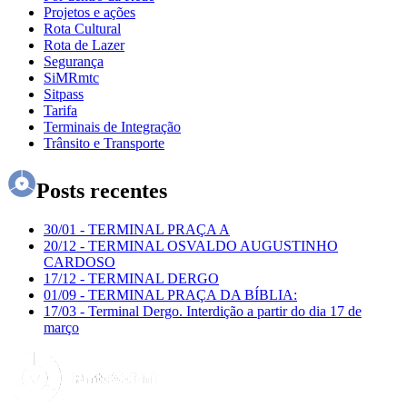
Projetos e ações
Rota Cultural
Rota de Lazer
Segurança
SiMRmtc
Sitpass
Tarifa
Terminais de Integração
Trânsito e Transporte
Posts recentes
30/01
-
TERMINAL PRAÇA A
20/12
-
TERMINAL OSVALDO AUGUSTINHO
CARDOSO
17/12
-
TERMINAL DERGO
01/09
-
TERMINAL PRAÇA DA BÍBLIA:
17/03
-
Terminal Dergo. Interdição a partir do dia 17 de
março