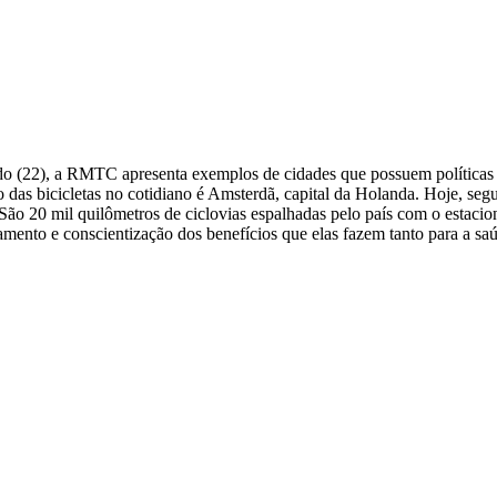
do (22), a RMTC apresenta exemplos de cidades que possuem políticas v
 das bicicletas no cotidiano é Amsterdã, capital da Holanda. Hoje, s
São 20 mil quilômetros de ciclovias espalhadas pelo país com o estaci
namento e conscientização dos benefícios que elas fazem tanto para a s