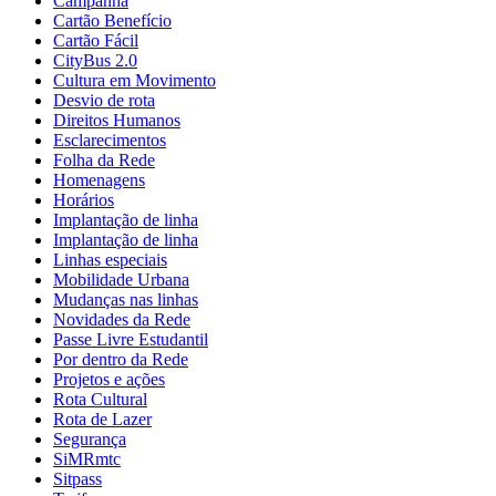
Campanha
Cartão Benefício
Cartão Fácil
CityBus 2.0
Cultura em Movimento
Desvio de rota
Direitos Humanos
Esclarecimentos
Folha da Rede
Homenagens
Horários
Implantação de linha
Implantação de linha
Linhas especiais
Mobilidade Urbana
Mudanças nas linhas
Novidades da Rede
Passe Livre Estudantil
Por dentro da Rede
Projetos e ações
Rota Cultural
Rota de Lazer
Segurança
SiMRmtc
Sitpass