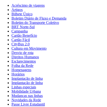
Acréscimo de viagens
Artigos
Bilhete Único
Boletim Diário de Fluxo e Demanda
Boletim do Transporte Coletivo
BRT Norte-Sul
Campanha
Cartão Benefício
Cartão Fácil
CityBus 2.0
Cultura em Movimento
Desvio de rota
Direitos Humanos
Esclarecimentos
Folha da Rede
Homenagens
Horários
Implantação de linha
Implantação de linha
Linhas especiais
Mobilidade Urbana
Mudanças nas linhas
Novidades da Rede
Passe Livre Estudantil