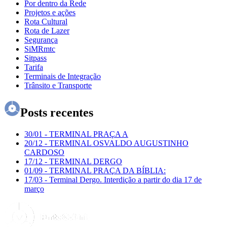
Por dentro da Rede
Projetos e ações
Rota Cultural
Rota de Lazer
Segurança
SiMRmtc
Sitpass
Tarifa
Terminais de Integração
Trânsito e Transporte
Posts recentes
30/01
-
TERMINAL PRAÇA A
20/12
-
TERMINAL OSVALDO AUGUSTINHO
CARDOSO
17/12
-
TERMINAL DERGO
01/09
-
TERMINAL PRAÇA DA BÍBLIA:
17/03
-
Terminal Dergo. Interdição a partir do dia 17 de
março