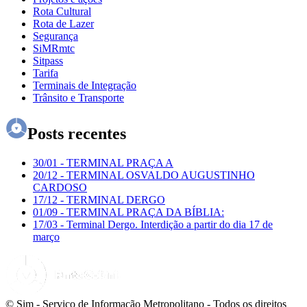
Rota Cultural
Rota de Lazer
Segurança
SiMRmtc
Sitpass
Tarifa
Terminais de Integração
Trânsito e Transporte
Posts recentes
30/01
-
TERMINAL PRAÇA A
20/12
-
TERMINAL OSVALDO AUGUSTINHO
CARDOSO
17/12
-
TERMINAL DERGO
01/09
-
TERMINAL PRAÇA DA BÍBLIA:
17/03
-
Terminal Dergo. Interdição a partir do dia 17 de
março
© Sim - Serviço de Informação Metropolitano - Todos os direitos