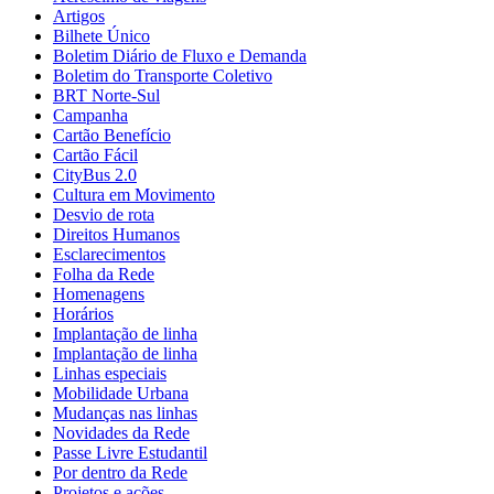
Artigos
Bilhete Único
Boletim Diário de Fluxo e Demanda
Boletim do Transporte Coletivo
BRT Norte-Sul
Campanha
Cartão Benefício
Cartão Fácil
CityBus 2.0
Cultura em Movimento
Desvio de rota
Direitos Humanos
Esclarecimentos
Folha da Rede
Homenagens
Horários
Implantação de linha
Implantação de linha
Linhas especiais
Mobilidade Urbana
Mudanças nas linhas
Novidades da Rede
Passe Livre Estudantil
Por dentro da Rede
Projetos e ações