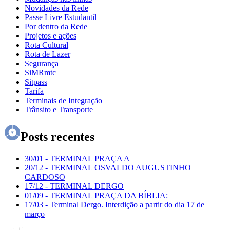
Novidades da Rede
Passe Livre Estudantil
Por dentro da Rede
Projetos e ações
Rota Cultural
Rota de Lazer
Segurança
SiMRmtc
Sitpass
Tarifa
Terminais de Integração
Trânsito e Transporte
Posts recentes
30/01
-
TERMINAL PRAÇA A
20/12
-
TERMINAL OSVALDO AUGUSTINHO
CARDOSO
17/12
-
TERMINAL DERGO
01/09
-
TERMINAL PRAÇA DA BÍBLIA:
17/03
-
Terminal Dergo. Interdição a partir do dia 17 de
março