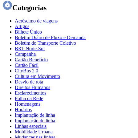
Categorias
Acréscimo de viagens
Artigos
Bilhete Único
Boletim Diário de Fluxo e Demanda
Boletim do Transporte Coletivo
BRT Norte-Sul
Campanha
Cartão Benefício
Cartão Fácil
CityBus 2.0
Cultura em Movimento
Desvio de rota
Direitos Humanos
Esclarecimentos
Folha da Rede
Homenagens
Horários
Implantação de linha
Implantação de linha
Linhas especiais
Mobilidade Urbana
Mudanças nas linhas