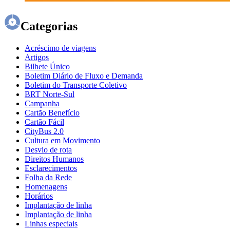
Categorias
Acréscimo de viagens
Artigos
Bilhete Único
Boletim Diário de Fluxo e Demanda
Boletim do Transporte Coletivo
BRT Norte-Sul
Campanha
Cartão Benefício
Cartão Fácil
CityBus 2.0
Cultura em Movimento
Desvio de rota
Direitos Humanos
Esclarecimentos
Folha da Rede
Homenagens
Horários
Implantação de linha
Implantação de linha
Linhas especiais