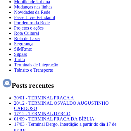
Mobilidade Urbana
Mudanças nas linhas
Novidades da Rede
Passe Livre Estudantil
Por dentro da Rede
Projetos e ações
Rota Cultural
Rota de Lazer
Segurança
SiMRmtc
Sitpass
Tarifa
Terminais de Integração
Trânsito e Transporte
Posts recentes
30/01
-
TERMINAL PRAÇA A
20/12
-
TERMINAL OSVALDO AUGUSTINHO
CARDOSO
17/12
-
TERMINAL DERGO
01/09
-
TERMINAL PRAÇA DA BÍBLIA:
17/03
-
Terminal Dergo. Interdição a partir do dia 17 de
março