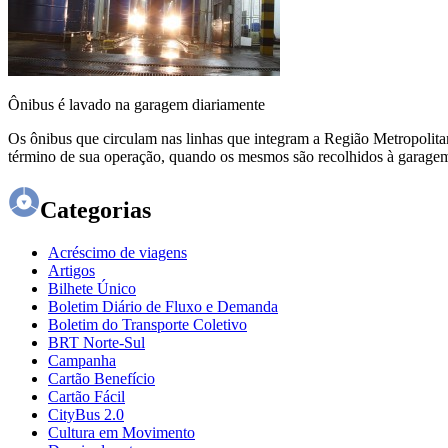
Ônibus é lavado na garagem diariamente
Os ônibus que circulam nas linhas que integram a Região Metropolita
término de sua operação, quando os mesmos são recolhidos à garagem.
Categorias
Acréscimo de viagens
Artigos
Bilhete Único
Boletim Diário de Fluxo e Demanda
Boletim do Transporte Coletivo
BRT Norte-Sul
Campanha
Cartão Benefício
Cartão Fácil
CityBus 2.0
Cultura em Movimento