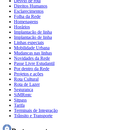
Desvio de rota
Direitos Humanos
Esclarecimentos
Folha da Rede
Homenagens
Horários
Implantação de linha
Implantação de linha
Linhas especiais
Mobilidade Urbana
Mudanças nas linhas
Novidades da Rede
Passe Livre Estudantil
Por dentro da Rede
Projetos e ações
Rota Cultural
Rota de Lazer
Segurança
SiMRmtc
Sitpass
Tarifa
Terminais de Integração
Trânsito e Transporte