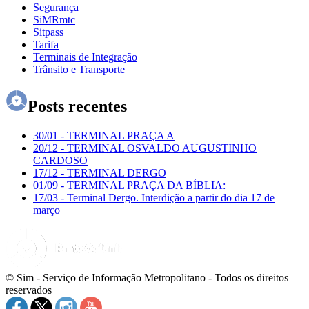
Segurança
SiMRmtc
Sitpass
Tarifa
Terminais de Integração
Trânsito e Transporte
Posts recentes
30/01
-
TERMINAL PRAÇA A
20/12
-
TERMINAL OSVALDO AUGUSTINHO
CARDOSO
17/12
-
TERMINAL DERGO
01/09
-
TERMINAL PRAÇA DA BÍBLIA:
17/03
-
Terminal Dergo. Interdição a partir do dia 17 de
março
© Sim - Serviço de Informação Metropolitano - Todos os direitos
reservados