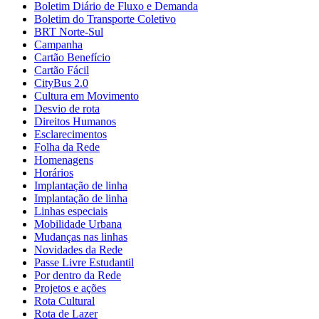
Boletim Diário de Fluxo e Demanda
Boletim do Transporte Coletivo
BRT Norte-Sul
Campanha
Cartão Benefício
Cartão Fácil
CityBus 2.0
Cultura em Movimento
Desvio de rota
Direitos Humanos
Esclarecimentos
Folha da Rede
Homenagens
Horários
Implantação de linha
Implantação de linha
Linhas especiais
Mobilidade Urbana
Mudanças nas linhas
Novidades da Rede
Passe Livre Estudantil
Por dentro da Rede
Projetos e ações
Rota Cultural
Rota de Lazer