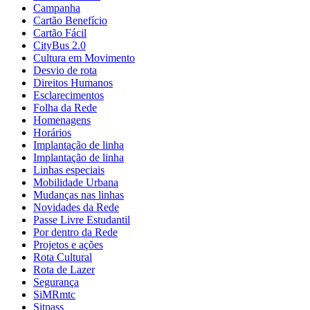
Campanha
Cartão Benefício
Cartão Fácil
CityBus 2.0
Cultura em Movimento
Desvio de rota
Direitos Humanos
Esclarecimentos
Folha da Rede
Homenagens
Horários
Implantação de linha
Implantação de linha
Linhas especiais
Mobilidade Urbana
Mudanças nas linhas
Novidades da Rede
Passe Livre Estudantil
Por dentro da Rede
Projetos e ações
Rota Cultural
Rota de Lazer
Segurança
SiMRmtc
Sitpass