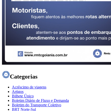
Categorias
Acréscimo de viagens
Artigos
Bilhete Único
Boletim Diário de Fluxo e Demanda
Boletim do Transporte Coletivo
BRT Norte-Sul