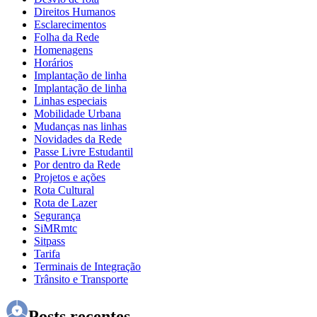
Direitos Humanos
Esclarecimentos
Folha da Rede
Homenagens
Horários
Implantação de linha
Implantação de linha
Linhas especiais
Mobilidade Urbana
Mudanças nas linhas
Novidades da Rede
Passe Livre Estudantil
Por dentro da Rede
Projetos e ações
Rota Cultural
Rota de Lazer
Segurança
SiMRmtc
Sitpass
Tarifa
Terminais de Integração
Trânsito e Transporte
Posts recentes