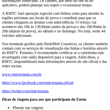
informações fornecidas. Os clientes, por meio do site ou do
aplicativo, podem planejar seu trajeto e economizar tempo.
A RMTC fará operação especial com ônibus extra para atender às
regiões próximas aos locais de prova e contribuir para que os
clientes cheguem ao destino com antecedência. O reforço vai
acontecer das 10h às 13h30min (antes da prova) e das 16h30min às
20h (depois da prova), no sábado e no domingo. No total, serão 44
veículos adicionais.
Nos terminais geridos pelo RedeMob Consórcio, os clientes também
contam com os serviços de visualização das linhas e horários através
da RMTV. Portanto, é recomendado certificar se a carteirinha está
recarregada com saldo disponível para a viagem. Além disso, a
RMTC disponibilizará mais informações através do site oficial e das
redes sociais.
www.rmtcgoiania.com.br
https://www.facebook.com/rmtcgoiania.oficial
https://twitter.com/rmtcgoiania
Dicas de viagem para aos que participam do Enem
Planeje sua viagem;