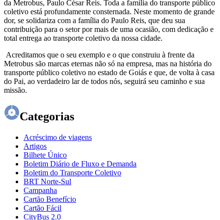
da Metrobus, Paulo César Reis. Toda a família do transporte público
coletivo está profundamente consternada. Neste momento de grande
dor, se solidariza com a família do Paulo Reis, que deu sua
contribuição para o setor por mais de uma ocasião, com dedicação e
total entrega ao transporte coletivo da nossa cidade.
Acreditamos que o seu exemplo e o que construiu à frente da
Metrobus são marcas eternas não só na empresa, mas na história do
transporte público coletivo no estado de Goiás e que, de volta à casa
do Pai, ao verdadeiro lar de todos nós, seguirá seu caminho e sua
missão.
Categorias
Acréscimo de viagens
Artigos
Bilhete Único
Boletim Diário de Fluxo e Demanda
Boletim do Transporte Coletivo
BRT Norte-Sul
Campanha
Cartão Benefício
Cartão Fácil
CityBus 2.0