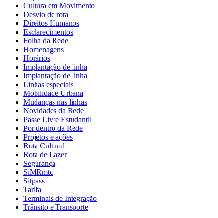
Cultura em Movimento
Desvio de rota
Direitos Humanos
Esclarecimentos
Folha da Rede
Homenagens
Horários
Implantação de linha
Implantação de linha
Linhas especiais
Mobilidade Urbana
Mudanças nas linhas
Novidades da Rede
Passe Livre Estudantil
Por dentro da Rede
Projetos e ações
Rota Cultural
Rota de Lazer
Segurança
SiMRmtc
Sitpass
Tarifa
Terminais de Integração
Trânsito e Transporte