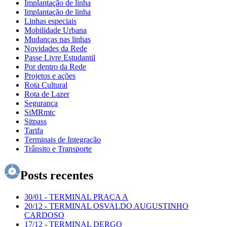
Implantação de linha
Implantação de linha
Linhas especiais
Mobilidade Urbana
Mudanças nas linhas
Novidades da Rede
Passe Livre Estudantil
Por dentro da Rede
Projetos e ações
Rota Cultural
Rota de Lazer
Segurança
SiMRmtc
Sitpass
Tarifa
Terminais de Integração
Trânsito e Transporte
Posts recentes
30/01
-
TERMINAL PRAÇA A
20/12
-
TERMINAL OSVALDO AUGUSTINHO
CARDOSO
17/12
-
TERMINAL DERGO