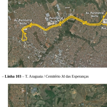
–
Linha 103
– T. Araguaia / Cemitério Jd das Esperanças