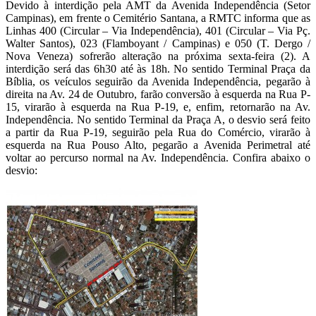
Devido à interdição pela AMT da Avenida Independência (Setor
Campinas), em frente o Cemitério Santana, a RMTC informa que as
Linhas 400 (Circular – Via Independência), 401 (Circular – Via Pç.
Walter Santos), 023 (Flamboyant / Campinas) e 050 (T. Dergo /
Nova Veneza) sofrerão alteração na próxima sexta-feira (2). A
interdição será das 6h30 até às 18h. No sentido Terminal Praça da
Bíblia, os veículos seguirão da Avenida Independência, pegarão à
direita na Av. 24 de Outubro, farão conversão à esquerda na Rua P-
15, virarão à esquerda na Rua P-19, e, enfim, retornarão na Av.
Independência. No sentido Terminal da Praça A, o desvio será feito
a partir da Rua P-19, seguirão pela Rua do Comércio, virarão à
esquerda na Rua Pouso Alto, pegarão a Avenida Perimetral até
voltar ao percurso normal na Av. Independência. Confira abaixo o
desvio: