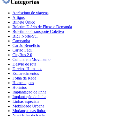
Categorias
Acréscimo de viagens
Artigos
Bilhete Único
Boletim Diário de Fluxo e Demanda
Boletim do Transporte Coletivo
BRT Norte-Sul
Campanha
Cartão Benefício
Cartão Fácil
CityBus 2.0
Cultura em Movimento
Desvio de rota
Direitos Humanos
Esclarecimentos
Folha da Rede
Homenagens
Horários
Implantação de linha
Implantação de linha
Linhas especiais
Mobilidade Urbana
Mudanças nas linhas
Novidades da Rede