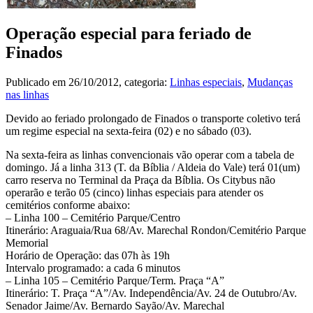
Operação especial para feriado de
Finados
Publicado em
26/10/2012
, categoria:
Linhas especiais
,
Mudanças
nas linhas
Devido ao feriado prolongado de Finados o transporte coletivo terá
um regime especial na sexta-feira (02) e no sábado (03).
Na sexta-feira as linhas convencionais vão operar com a tabela de
domingo. Já a linha 313 (T. da Bíblia / Aldeia do Vale) terá 01(um)
carro reserva no Terminal da Praça da Bíblia. Os Citybus não
operarão e terão 05 (cinco) linhas especiais para atender os
cemitérios conforme abaixo:
– Linha 100 – Cemitério Parque/Centro
Itinerário: Araguaia/Rua 68/Av. Marechal Rondon/Cemitério Parque
Memorial
Horário de Operação: das 07h às 19h
Intervalo programado: a cada 6 minutos
– Linha 105 – Cemitério Parque/Term. Praça “A”
Itinerário: T. Praça “A”/Av. Independência/Av. 24 de Outubro/Av.
Senador Jaime/Av. Bernardo Sayão/Av. Marechal