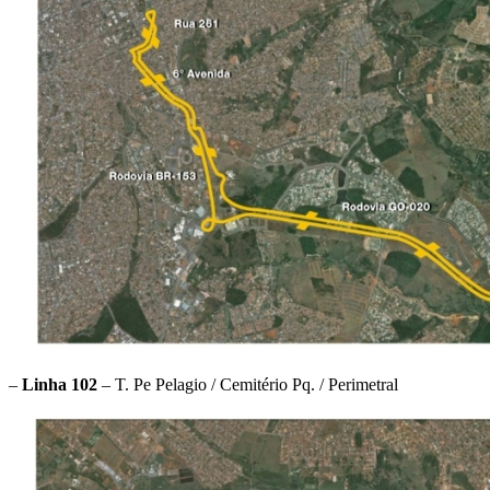
–
Linha 102
– T. Pe Pelagio / Cemitério Pq. / Perimetral