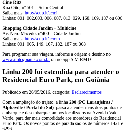
Cine Ritz
Rua Oito, nº 501 – Setor Central
Saiba mais:
http://scup.it/acmh
Linhas: 001, 002,003, 006, 007, 013, 029, 168, 169, 187 ou 606
Shopping Cidade Jardim – Multicine
Av. Nero Macedo, nº400 – Cidade Jardim
Saiba mais:
http://scup.it/acmm
Linhas: 001, 005, 149, 167, 182, 187 ou 308
Para programar sua viagem, informe a origem e destino no
www.rmtcgoiania.com.br
ou no app SiM RMTC.
Linha 200 foi estendida para atender o
Residencial Euro Park, em Goiânia
Publicado em
26/05/2016
, categoria:
Esclarecimentos
Com a ampliação do trajeto, a linha
200 (PC Laranjeiras /
Alphaville / Portal do Sol)
passa a atender mais dois pontos de
embarque e desembarque, ambos localizados na Avenida Vale
Verde, para dar mais comodidade aos moradores do Residencial
Euro Park. Os novos pontos de parada são os de números 1421 e
6296.