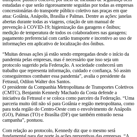
estudadas e que serão rigorosamente seguidas por todas as empresas
concessionárias do transporte público coletivo nas praças em que
atua: Goiânia, Anápolis, Brasília e Palmas. Dentre as ações: janelas
abertas durante todas as viagens, criação de um manual de
prevenção à COVID-19; higienização das garagens e ônibus;
medição de temperatura de todos os colaboradores nas garagens;
pagamento preferencial com cartão transporte e incentivo ao uso de
informações em aplicativo de localização dos ônibus.
“Muitas dessas ações já estão sendo empregadas desde o início da
pandemia pelas empresas, mas é necessário que isso seja um
protocolo sugerido pela Federação. A sociedade conhecerá um
trabalho que representa informação, cuidado e confiança. Só assim
conseguiremos combater essa pandemia”, avalia o presidente da
Fetrasul, Odilon Walter dos Santos.
O presidente da Companhia Metropolitana de Transportes Coletivos
(CMTC), Benjamin Kennedy Machado da Costa defende a
iniciativa da Fetrasul e se coloca como parceiro da Federação. “Uma
parceria muito útil não só para Goiânia e região metropolitana, como
para toda região do Centro-Oeste com o envolvimento de Anápolis
(GO), Palmas (TO) e Brasília (DF) que também entrarão nessa
campanha”, pontuou.
Com relação ao protocolo, Kennedy diz que o mesmo será
fundamental para dar norte às ações preventivas das empresas. “A