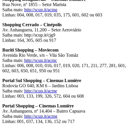
Rua Nove, nº 1855 – Setor Marista
Saiba mais:
http://scup.it/acmq
Linhas: 004, 008, 017, 019, 035, 175, 601, 602 ou 603
Shopping Cerrado – Cinépolis
Av. Anhanguera, 11.200 – Setor Aeroviário
Saiba mais: http://scup.it/cjg9
Linhas: 164, 305, 605 ou 917
Buriti Shopping – Moviecom
Avenida Rio Verde, s/n – Vila São Tomáz
Saiba mais:
http://scup.it/acmc
Linhas: 006, 008, 010, 016, 017, 019, 020, 171, 211, 277, 281, 601,
602, 603, 650, 651, 950 ou 951
Portal Sul Shopping – Cinemas Lumière
Rodovia GO 040, KM 6 – Jardins Lisboa
Saiba mais:
http://scup.it/acme
Linhas: 003, 133, 199, 326, 572, 604 ou 608
Portal Shopping – Cinemas Lumière
Av. Anhanguera, nº 14.404 – Bairro Capuava
Saiba mais:
http://scup.it/acmg
Linhas: 001, 037, 134, 136, 152 ou 717