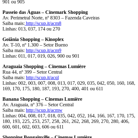
901 ou 905
Passeio das Águas – Cinemark Shopping
Av. Perimetral Norte, nº 8303 – Fazenda Caveiras
Saiba mais:
http://scup.it/acm8
Linhas: 013, 037, 174 ou 270
Goiânia Shopping – Kinoplex
Av. T-10, nº 1.300 – Setor Bueno
Saiba mais:
http://scup.it/acm9
Linhas: 011, 017, 019, 026, 900 ou 901
Araguaia Shopping – Cinemas Lumière
Rua 44, nº 399 – Setor Central
Saiba mais:
http://scup.it/acql
Linhas: 002, 003, 007, 008, 013, 017, 029, 035, 042, 050, 160, 168,
169, 170, 175, 180, 187, 193, 270, 400, 401 ou 611
Banana Shopping – Cinemas Lumière
Av. Araguaia, nº 376 – Setor Central
Saiba mais:
http://scup.it/acmw
Linhas: 004, 008, 017, 018, 035, 042, 052, 164, 166, 167, 170, 175,
180, 193, 225, 253, 257, 258, 261, 262, 268, 269, 270, 280, 406,
600, 601, 602, 603, 606 ou 611
Shopping Bougainville – Cinemas Lumière