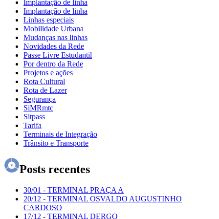
Implantação de linha
Implantação de linha
Linhas especiais
Mobilidade Urbana
Mudanças nas linhas
Novidades da Rede
Passe Livre Estudantil
Por dentro da Rede
Projetos e ações
Rota Cultural
Rota de Lazer
Segurança
SiMRmtc
Sitpass
Tarifa
Terminais de Integração
Trânsito e Transporte
Posts recentes
30/01
-
TERMINAL PRAÇA A
20/12
-
TERMINAL OSVALDO AUGUSTINHO
CARDOSO
17/12
-
TERMINAL DERGO