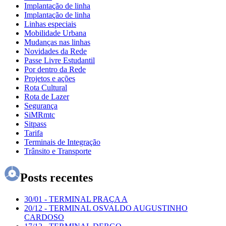
Implantação de linha
Implantação de linha
Linhas especiais
Mobilidade Urbana
Mudanças nas linhas
Novidades da Rede
Passe Livre Estudantil
Por dentro da Rede
Projetos e ações
Rota Cultural
Rota de Lazer
Segurança
SiMRmtc
Sitpass
Tarifa
Terminais de Integração
Trânsito e Transporte
Posts recentes
30/01
-
TERMINAL PRAÇA A
20/12
-
TERMINAL OSVALDO AUGUSTINHO
CARDOSO