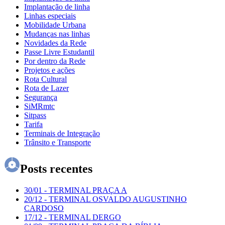
Implantação de linha
Linhas especiais
Mobilidade Urbana
Mudanças nas linhas
Novidades da Rede
Passe Livre Estudantil
Por dentro da Rede
Projetos e ações
Rota Cultural
Rota de Lazer
Segurança
SiMRmtc
Sitpass
Tarifa
Terminais de Integração
Trânsito e Transporte
Posts recentes
30/01
-
TERMINAL PRAÇA A
20/12
-
TERMINAL OSVALDO AUGUSTINHO
CARDOSO
17/12
-
TERMINAL DERGO