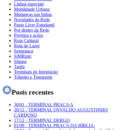
Linhas especiais
Mobilidade Urbana
Mudanças nas linhas
Novidades da Rede
Passe Livre Estudantil
Por dentro da Rede
Projetos e ações
Rota Cultural
Rota de Lazer
Segurança
SiMRmtc
Sitpass
Tarifa
Terminais de Integração
Trânsito e Transporte
Posts recentes
30/01
-
TERMINAL PRAÇA A
20/12
-
TERMINAL OSVALDO AUGUSTINHO
CARDOSO
17/12
-
TERMINAL DERGO
01/09
-
TERMINAL PRAÇA DA BÍBLIA: