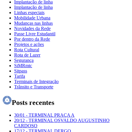
Implantação de linha
Implantação de linha
Linhas especiais
Mobilidade Urbana
Mudanças nas linhas
Novidades da Rede
Passe Livre Estudantil
Por dentro da Rede
Projetos e ações
Rota Cultural
Rota de Lazer
Segurança
SiMRmtc
Sitpass
Tarifa
Terminais de Integração
Trânsito e Transporte
Posts recentes
30/01
-
TERMINAL PRAÇA A
20/12
-
TERMINAL OSVALDO AUGUSTINHO
CARDOSO
17/12
-
TERMINAL DERGO