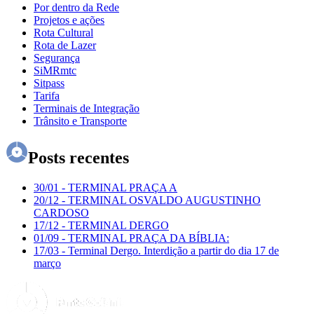
Por dentro da Rede
Projetos e ações
Rota Cultural
Rota de Lazer
Segurança
SiMRmtc
Sitpass
Tarifa
Terminais de Integração
Trânsito e Transporte
Posts recentes
30/01
-
TERMINAL PRAÇA A
20/12
-
TERMINAL OSVALDO AUGUSTINHO
CARDOSO
17/12
-
TERMINAL DERGO
01/09
-
TERMINAL PRAÇA DA BÍBLIA:
17/03
-
Terminal Dergo. Interdição a partir do dia 17 de
março