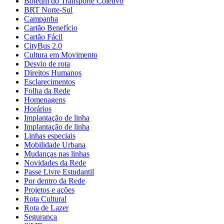
Boletim do Transporte Coletivo
BRT Norte-Sul
Campanha
Cartão Benefício
Cartão Fácil
CityBus 2.0
Cultura em Movimento
Desvio de rota
Direitos Humanos
Esclarecimentos
Folha da Rede
Homenagens
Horários
Implantação de linha
Implantação de linha
Linhas especiais
Mobilidade Urbana
Mudanças nas linhas
Novidades da Rede
Passe Livre Estudantil
Por dentro da Rede
Projetos e ações
Rota Cultural
Rota de Lazer
Segurança