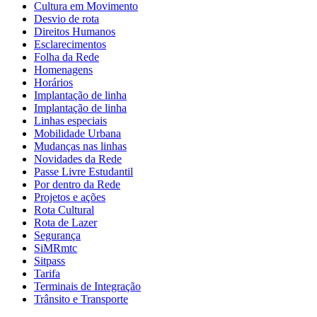
Cultura em Movimento
Desvio de rota
Direitos Humanos
Esclarecimentos
Folha da Rede
Homenagens
Horários
Implantação de linha
Implantação de linha
Linhas especiais
Mobilidade Urbana
Mudanças nas linhas
Novidades da Rede
Passe Livre Estudantil
Por dentro da Rede
Projetos e ações
Rota Cultural
Rota de Lazer
Segurança
SiMRmtc
Sitpass
Tarifa
Terminais de Integração
Trânsito e Transporte