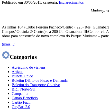
Publicado em
30/05/2011
, categoria:
Esclarecimentos
Mudança val
As linhas 104 (Clube Ferreira Pacheco/Centro); 225 (Res. Guanabara
Campus/ Goiânia 2/ Centro) e a 280 (Jd. Guanabara III/Centro- via A
obras para construção do novo complexo do Parque Mutirama – parte da
(mais…)
Categorias
Acréscimo de viagens
Artigos
Bilhete Único
Boletim Diário de Fluxo e Demanda
Boletim do Transporte Coletivo
BRT Norte-Sul
Campanha
Cartão Benefício
Cartão Fácil
CityBus 2.0