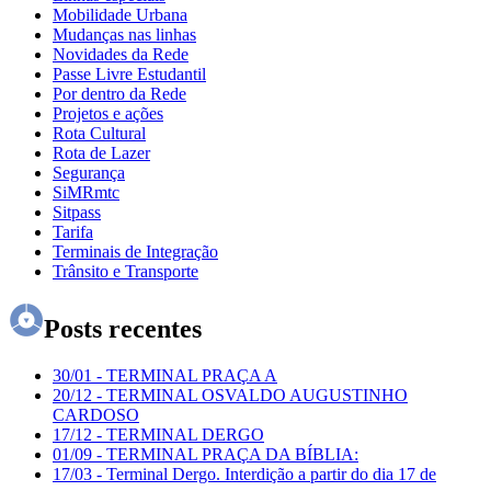
Mobilidade Urbana
Mudanças nas linhas
Novidades da Rede
Passe Livre Estudantil
Por dentro da Rede
Projetos e ações
Rota Cultural
Rota de Lazer
Segurança
SiMRmtc
Sitpass
Tarifa
Terminais de Integração
Trânsito e Transporte
Posts recentes
30/01
-
TERMINAL PRAÇA A
20/12
-
TERMINAL OSVALDO AUGUSTINHO
CARDOSO
17/12
-
TERMINAL DERGO
01/09
-
TERMINAL PRAÇA DA BÍBLIA:
17/03
-
Terminal Dergo. Interdição a partir do dia 17 de