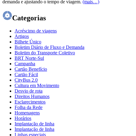
demanda e ajustando o tempo de viagem.
(mais…)
Categorias
Acréscimo de viagens
Artigos
Bilhete Único
Boletim Diário de Fluxo e Demanda
Boletim do Transporte Coletivo
BRT Norte-Sul
Campanha
Cartão Benefício
Cartão Fácil
CityBus 2.0
Cultura em Movimento
Desvio de rota
Direitos Humanos
Esclarecimentos
Folha da Rede
Homenagens
Horários
Implantação de linha
Implantação de linha
Linhas especiais