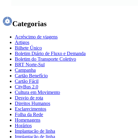
Categorias
Acréscimo de viagens
Artigos
Bilhete Único
Boletim Diário de Fluxo e Demanda
Boletim do Transporte Coletivo
BRT Norte-Sul
Campanha
Cartão Benefício
Cartão Fácil
CityBus 2.0
Cultura em Movimento
Desvio de rota
Direitos Humanos
Esclarecimentos
Folha da Rede
Homenagens
Horários
Implantação de linha
Implantação de linha