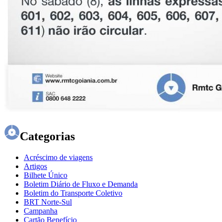
Categorias
Acréscimo de viagens
Artigos
Bilhete Único
Boletim Diário de Fluxo e Demanda
Boletim do Transporte Coletivo
BRT Norte-Sul
Campanha
Cartão Benefício