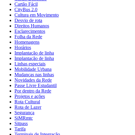
Cartão Fácil
CityBus 2.0
Cultura em Movimento
Desvio de rota
Direitos Humanos
Esclarecimentos
Folha da Rede
Homenagens
Horários
Implantação de linha
Implantação de linha
Linhas especiais
Mobilidade Urbana
Mudanças nas linhas
Novidades da Rede
Passe Livre Estudantil
Por dentro da Rede
Projetos e ações
Rota Cultural
Rota de Lazer
Segurança
SiMRmtc
Sitpass
Tarifa
Terminais de Integração