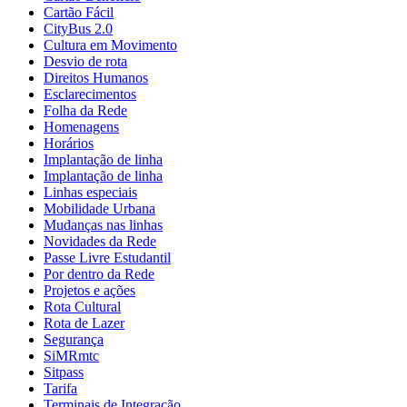
Cartão Fácil
CityBus 2.0
Cultura em Movimento
Desvio de rota
Direitos Humanos
Esclarecimentos
Folha da Rede
Homenagens
Horários
Implantação de linha
Implantação de linha
Linhas especiais
Mobilidade Urbana
Mudanças nas linhas
Novidades da Rede
Passe Livre Estudantil
Por dentro da Rede
Projetos e ações
Rota Cultural
Rota de Lazer
Segurança
SiMRmtc
Sitpass
Tarifa
Terminais de Integração