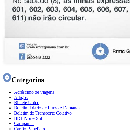
Categorias
Acréscimo de viagens
Artigos
Bilhete Único
Boletim Diário de Fluxo e Demanda
Boletim do Transporte Coletivo
BRT Norte-Sul
Campanha
Cartão Benefício