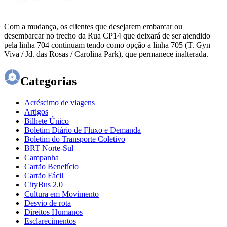
Com a mudança, os clientes que desejarem embarcar ou
desembarcar no trecho da Rua CP14 que deixará de ser atendido
pela linha 704 continuam tendo como opção a linha 705 (T. Gyn
Viva / Jd. das Rosas / Carolina Park), que permanece inalterada.
Categorias
Acréscimo de viagens
Artigos
Bilhete Único
Boletim Diário de Fluxo e Demanda
Boletim do Transporte Coletivo
BRT Norte-Sul
Campanha
Cartão Benefício
Cartão Fácil
CityBus 2.0
Cultura em Movimento
Desvio de rota
Direitos Humanos
Esclarecimentos