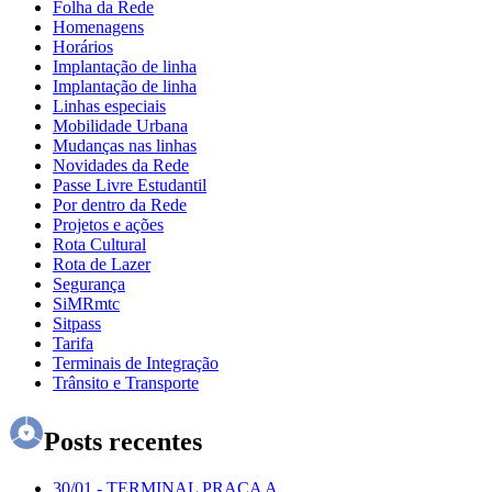
Folha da Rede
Homenagens
Horários
Implantação de linha
Implantação de linha
Linhas especiais
Mobilidade Urbana
Mudanças nas linhas
Novidades da Rede
Passe Livre Estudantil
Por dentro da Rede
Projetos e ações
Rota Cultural
Rota de Lazer
Segurança
SiMRmtc
Sitpass
Tarifa
Terminais de Integração
Trânsito e Transporte
Posts recentes
30/01
-
TERMINAL PRAÇA A