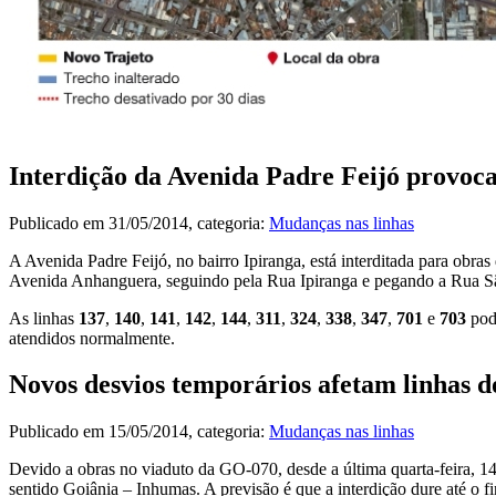
Interdição da Avenida Padre Feijó provoca 
Publicado em
31/05/2014
, categoria:
Mudanças nas linhas
A Avenida Padre Feijó, no bairro Ipiranga, está interditada para obr
Avenida Anhanguera, seguindo pela Rua Ipiranga e pegando a Rua Sã
As linhas
137
,
140
,
141
,
142
,
144
,
311
,
324
,
338
,
347
,
701
e
703
pode
atendidos normalmente.
Novos desvios temporários afetam linhas do
Publicado em
15/05/2014
, categoria:
Mudanças nas linhas
Devido a obras no viaduto da GO-070, desde a última quarta-feira, 14
sentido Goiânia – Inhumas. A previsão é que a interdição dure até o f