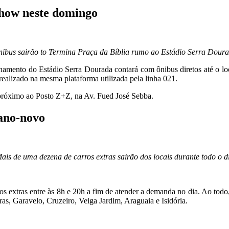
show neste domingo
ibus sairão to Termina Praça da Bíblia rumo ao Estádio Serra Dour
amento do Estádio Serra Dourada contará com ônibus diretos até o loca
ealizado na mesma plataforma utilizada pela linha 021.
o próximo ao Posto Z+Z, na Av. Fued José Sebba.
 ano-novo
ais de uma dezena de carros extras sairão dos locais durante todo o d
os extras entre às 8h e 20h a fim de atender a demanda no dia. Ao todo,
, Garavelo, Cruzeiro, Veiga Jardim, Araguaia e Isidória.