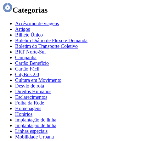
Categorias
Acréscimo de viagens
Artigos
Bilhete Único
Boletim Diário de Fluxo e Demanda
Boletim do Transporte Coletivo
BRT Norte-Sul
Campanha
Cartão Benefício
Cartão Fácil
CityBus 2.0
Cultura em Movimento
Desvio de rota
Direitos Humanos
Esclarecimentos
Folha da Rede
Homenagens
Horários
Implantação de linha
Implantação de linha
Linhas especiais
Mobilidade Urbana