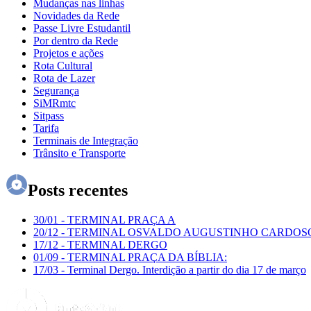
Mudanças nas linhas
Novidades da Rede
Passe Livre Estudantil
Por dentro da Rede
Projetos e ações
Rota Cultural
Rota de Lazer
Segurança
SiMRmtc
Sitpass
Tarifa
Terminais de Integração
Trânsito e Transporte
Posts recentes
30/01
-
TERMINAL PRAÇA A
20/12
-
TERMINAL OSVALDO AUGUSTINHO CARDOS
17/12
-
TERMINAL DERGO
01/09
-
TERMINAL PRAÇA DA BÍBLIA:
17/03
-
Terminal Dergo. Interdição a partir do dia 17 de março