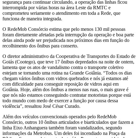
segurança para continuar circulando, a operação das linhas ficou
interrompida por várias horas na área Leste da RMTC e
comprometeu seriamente o atendimento em toda a Rede, que
funciona de maneira integrada.
O RedeMob Consórcio estima que pelo menos 130 mil pessoas
foram diretamente afetadas pela interrupção da operação e boa parte
delas ainda pode ser prejudicada nos próximos dias em função do
recolhimento dos ônibus para conserto.
O diretor administrativo da Cooperativa de Transportes do Estado de
Goiás (Cootego), que teve 17 ônibus depredados na noite de ontem,
lamenta que os atos de vandalismo contra o transporte coletivo
estejam se tornando uma rotina na Grande Goiânia. “Todos os dias
chegam vários ônibus com vidros quebrados e nós já estamos até
com dificuldade para conseguir reposição de vidros aqui em
Goiânia. Hoje, além dos ônibus a menos nas ruas, o mais grave é
que nós não estamos conseguindo contratar motoristas porque está
todo mundo com medo de exercer a função por causa dessa
violência”, ressaltou José César Curado.
Além dos veículos convencionais operados pelo RedeMob
Consórcio, outros 10 ônibus articulados e biarticulados que fazem a
linha Eixo Anhanguera também foram vandalizados, segundo
informações da Metrobus. Um deles foi incendiado na Praça da