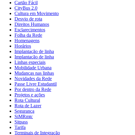
Cartão Fácil
CityBus 2.0
Cultura em Movimento
Desvio de rota
Direitos Humanos
Esclarecimentos
Folha da Rede
Homenagens
Horários
Implantação de linha
Implantação de linha
Linhas especiais
Mobilidade Urbana
Mudanças nas linhas
Novidades da Rede
Passe Livre Estudantil
Por dentro da Rede
Projetos e ações
Rota Cultural
Rota de Lazer
Segurança
SiMRmtc
Sitpass
Tarifa
Terminais de Integração