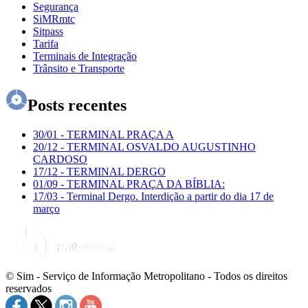
Segurança
SiMRmtc
Sitpass
Tarifa
Terminais de Integração
Trânsito e Transporte
Posts recentes
30/01
-
TERMINAL PRAÇA A
20/12
-
TERMINAL OSVALDO AUGUSTINHO
CARDOSO
17/12
-
TERMINAL DERGO
01/09
-
TERMINAL PRAÇA DA BÍBLIA:
17/03
-
Terminal Dergo. Interdição a partir do dia 17 de
março
© Sim - Serviço de Informação Metropolitano - Todos os direitos
reservados