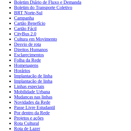
Boletim Diário de Fluxo e Demanda
Boletim do Transporte Coletivo
BRT Norte-Sul
Campanha
Cartão Benefício
Cartão Fácil
CityBus 2.0
Cultura em Movimento
Desvio de rota
Direitos Humanos
Esclarecimentos
Folha da Rede
Homenagens
Horários
Implantação de linha
Implantação de linha
Linhas especiais
Mobilidade Urbana
Mudanças nas linhas
Novidades da Rede
Passe Livre Estudantil
Por dentro da Rede
Projetos e ações
Rota Cultural
Rota de Lazer