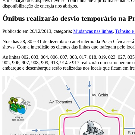
A instalação dos displays deve ser concluída até a próxima semana. 
disponibilização de energia nos abrigos.
Ônibus realizarão desvio temporário na P
Publicado em
26/12/2013
, categoria:
Mudanças nas linhas
,
Trânsito e
Nos dias 28, 30 e 31 de dezembro o anel interno da Praça Cívica será i
shows. Com a interdição os clientes das linhas que trafegam pelo loca
As linhas 002, 003, 004, 006, 007, 008, 017, 018, 019, 023, 027, 035
905, 906, 907, 908, 909, 913, 914 e 917 realizarão o mesmo percurso j
embarque e desembarque serão realizadas nos locais que ficam em fre