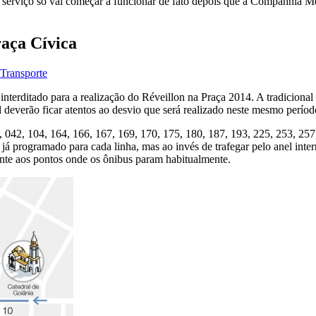
O serviço só vai começar a funcionar de fato depois que a Companhia M
raça Cívica
 Transporte
nterditado para a realização do Réveillon na Praça 2014. A tradicional fe
l deverão ficar atentos ao desvio que será realizado neste mesmo períod
, 042, 104, 164, 166, 167, 169, 170, 175, 180, 187, 193, 225, 253, 257
á programado para cada linha, mas ao invés de trafegar pelo anel inter
nte aos pontos onde os ônibus param habitualmente.