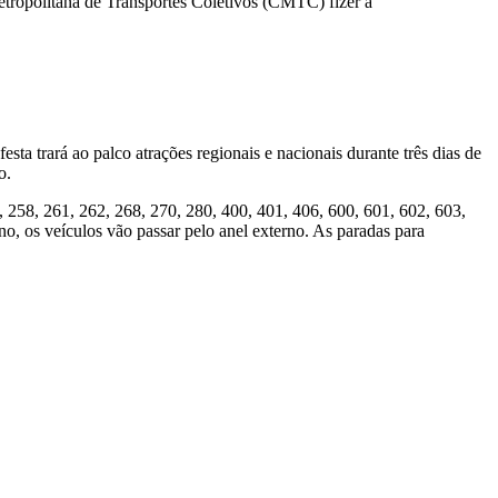
etropolitana de Transportes Coletivos (CMTC) fizer a
sta trará ao palco atrações regionais e nacionais durante três dias de
o.
, 258, 261, 262, 268, 270, 280, 400, 401, 406, 600, 601, 602, 603,
no, os veículos vão passar pelo anel externo. As paradas para