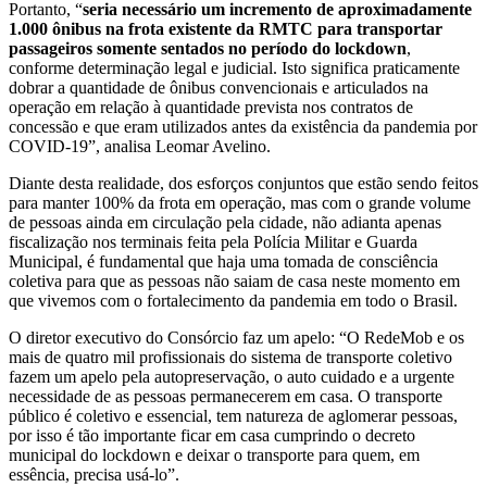
Portanto, “
seria necessário um incremento de aproximadamente
1.000 ônibus na frota existente da RMTC para transportar
passageiros somente sentados no período do lockdown
,
conforme determinação legal e judicial. Isto significa praticamente
dobrar a quantidade de ônibus convencionais e articulados na
operação em relação à quantidade prevista nos contratos de
concessão e que eram utilizados antes da existência da pandemia por
COVID-19”, analisa Leomar Avelino.
Diante desta realidade, dos esforços conjuntos que estão sendo feitos
para manter 100% da frota em operação, mas com o grande volume
de pessoas ainda em circulação pela cidade, não adianta apenas
fiscalização nos terminais feita pela Polícia Militar e Guarda
Municipal, é fundamental que haja uma tomada de consciência
coletiva para que as pessoas não saiam de casa neste momento em
que vivemos com o fortalecimento da pandemia em todo o Brasil.
O diretor executivo do Consórcio faz um apelo: “O RedeMob e os
mais de quatro mil profissionais do sistema de transporte coletivo
fazem um apelo pela autopreservação, o auto cuidado e a urgente
necessidade de as pessoas permanecerem em casa. O transporte
público é coletivo e essencial, tem natureza de aglomerar pessoas,
por isso é tão importante ficar em casa cumprindo o decreto
municipal do lockdown e deixar o transporte para quem, em
essência, precisa usá-lo”.