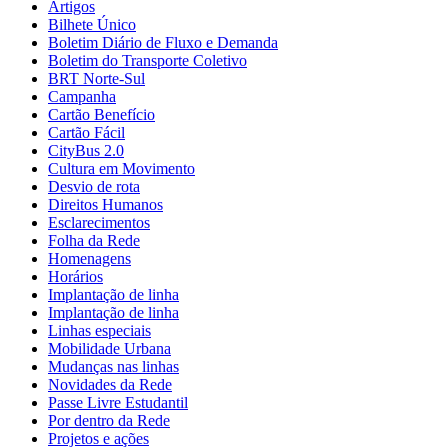
Artigos
Bilhete Único
Boletim Diário de Fluxo e Demanda
Boletim do Transporte Coletivo
BRT Norte-Sul
Campanha
Cartão Benefício
Cartão Fácil
CityBus 2.0
Cultura em Movimento
Desvio de rota
Direitos Humanos
Esclarecimentos
Folha da Rede
Homenagens
Horários
Implantação de linha
Implantação de linha
Linhas especiais
Mobilidade Urbana
Mudanças nas linhas
Novidades da Rede
Passe Livre Estudantil
Por dentro da Rede
Projetos e ações