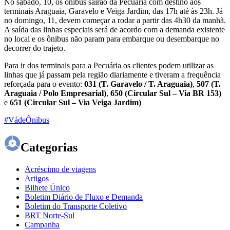
No sábado, 10, os ônibus sairão da Pecuária com destino aos
terminais Araguaia, Garavelo e Veiga Jardim, das 17h até às 23h. Já
no domingo, 11, devem começar a rodar a partir das 4h30 da manhã.
A saída das linhas especiais será de acordo com a demanda existente
no local e os ônibus não param para embarque ou desembarque no
decorrer do trajeto.
Para ir dos terminais para a Pecuária os clientes podem utilizar as
linhas que já passam pela região diariamente e tiveram a frequência
reforçada para o evento:
031 (T. Garavelo / T. Araguaia)
,
507 (T.
Araguaia / Polo Empresarial)
,
650 (Circular Sul – Via BR 153)
e
651 (Circular Sul – Via Veiga Jardim)
#VádeÔnibus
Categorias
Acréscimo de viagens
Artigos
Bilhete Único
Boletim Diário de Fluxo e Demanda
Boletim do Transporte Coletivo
BRT Norte-Sul
Campanha