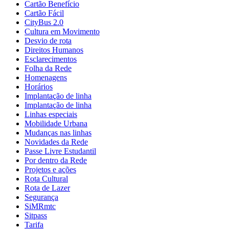
Cartão Benefício
Cartão Fácil
CityBus 2.0
Cultura em Movimento
Desvio de rota
Direitos Humanos
Esclarecimentos
Folha da Rede
Homenagens
Horários
Implantação de linha
Implantação de linha
Linhas especiais
Mobilidade Urbana
Mudanças nas linhas
Novidades da Rede
Passe Livre Estudantil
Por dentro da Rede
Projetos e ações
Rota Cultural
Rota de Lazer
Segurança
SiMRmtc
Sitpass
Tarifa