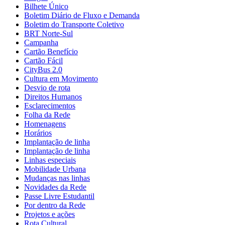
Bilhete Único
Boletim Diário de Fluxo e Demanda
Boletim do Transporte Coletivo
BRT Norte-Sul
Campanha
Cartão Benefício
Cartão Fácil
CityBus 2.0
Cultura em Movimento
Desvio de rota
Direitos Humanos
Esclarecimentos
Folha da Rede
Homenagens
Horários
Implantação de linha
Implantação de linha
Linhas especiais
Mobilidade Urbana
Mudanças nas linhas
Novidades da Rede
Passe Livre Estudantil
Por dentro da Rede
Projetos e ações
Rota Cultural