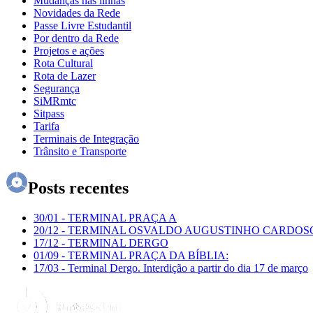
Mudanças nas linhas
Novidades da Rede
Passe Livre Estudantil
Por dentro da Rede
Projetos e ações
Rota Cultural
Rota de Lazer
Segurança
SiMRmtc
Sitpass
Tarifa
Terminais de Integração
Trânsito e Transporte
Posts recentes
30/01
-
TERMINAL PRAÇA A
20/12
-
TERMINAL OSVALDO AUGUSTINHO CARDOS
17/12
-
TERMINAL DERGO
01/09
-
TERMINAL PRAÇA DA BÍBLIA:
17/03
-
Terminal Dergo. Interdição a partir do dia 17 de março