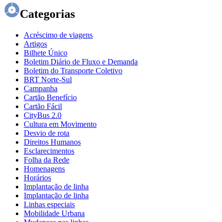
Categorias
Acréscimo de viagens
Artigos
Bilhete Único
Boletim Diário de Fluxo e Demanda
Boletim do Transporte Coletivo
BRT Norte-Sul
Campanha
Cartão Benefício
Cartão Fácil
CityBus 2.0
Cultura em Movimento
Desvio de rota
Direitos Humanos
Esclarecimentos
Folha da Rede
Homenagens
Horários
Implantação de linha
Implantação de linha
Linhas especiais
Mobilidade Urbana