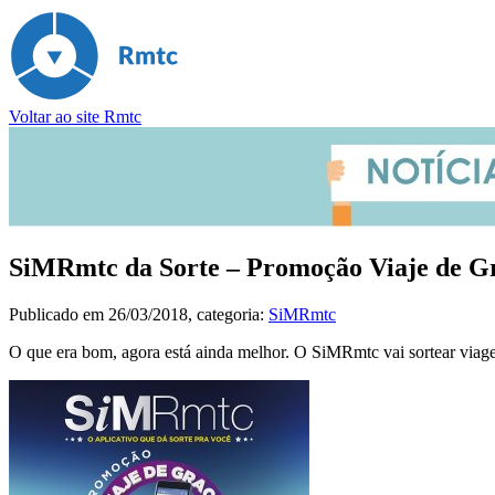
Voltar ao site Rmtc
SiMRmtc da Sorte – Promoção Viaje de G
Publicado em
26/03/2018
, categoria:
SiMRmtc
O que era bom, agora está ainda melhor. O SiMRmtc vai sortear viag