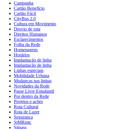
Campanha
Cartão Benefício
Cartão Fácil
CityBus 2.0
Cultura em Movimento
Desvio de rota
Direitos Humanos
Esclarecimentos
Folha da Rede
Homenagens
Horários
Implantação de linha
Implantação de linha
Linhas especiais
Mobilidade Urbana
Mudanças nas linhas
Novidades da Rede
Passe Livre Estudantil
Por dentro da Rede
Projetos e ações
Rota Cultural
Rota de Lazer
Segurança
SiMRmtc
Sitpass