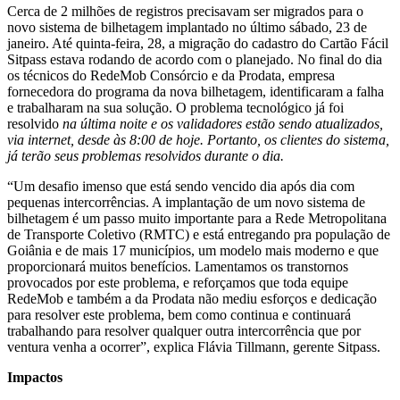
Cerca de 2 milhões de registros precisavam ser migrados para o
novo sistema de bilhetagem implantado no último sábado, 23 de
janeiro. Até quinta-feira, 28, a migração do cadastro do Cartão Fácil
Sitpass estava rodando de acordo com o planejado. No final do dia
os técnicos do RedeMob Consórcio e da Prodata, empresa
fornecedora do programa da nova bilhetagem, identificaram a falha
e trabalharam na sua solução. O problema tecnológico já foi
resolvido
na última noite e os validadores estão sendo atualizados,
via internet, desde às 8:00 de hoje. Portanto, os clientes do sistema,
já terão seus problemas resolvidos durante o dia.
“Um desafio imenso que está sendo vencido dia após dia com
pequenas intercorrências. A implantação de um novo sistema de
bilhetagem é um passo muito importante para a Rede Metropolitana
de Transporte Coletivo (RMTC) e está entregando pra população de
Goiânia e de mais 17 municípios, um modelo mais moderno e que
proporcionará muitos benefícios. Lamentamos os transtornos
provocados por este problema, e reforçamos que toda equipe
RedeMob e também a da Prodata não mediu esforços e dedicação
para resolver este problema, bem como continua e continuará
trabalhando para resolver qualquer outra intercorrência que por
ventura venha a ocorrer”, explica Flávia Tillmann, gerente Sitpass.
Impactos