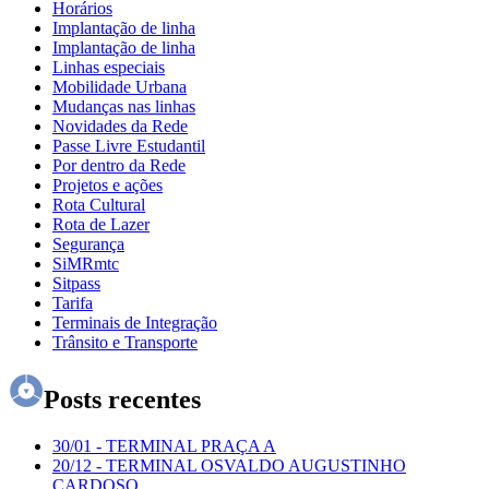
Horários
Implantação de linha
Implantação de linha
Linhas especiais
Mobilidade Urbana
Mudanças nas linhas
Novidades da Rede
Passe Livre Estudantil
Por dentro da Rede
Projetos e ações
Rota Cultural
Rota de Lazer
Segurança
SiMRmtc
Sitpass
Tarifa
Terminais de Integração
Trânsito e Transporte
Posts recentes
30/01
-
TERMINAL PRAÇA A
20/12
-
TERMINAL OSVALDO AUGUSTINHO
CARDOSO