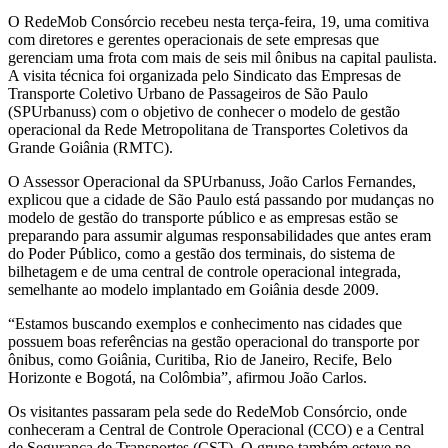
O RedeMob Consórcio recebeu nesta terça-feira, 19, uma comitiva
com diretores e gerentes operacionais de sete empresas que
gerenciam uma frota com mais de seis mil ônibus na capital paulista.
A visita técnica foi organizada pelo Sindicato das Empresas de
Transporte Coletivo Urbano de Passageiros de São Paulo
(SPUrbanuss) com o objetivo de conhecer o modelo de gestão
operacional da Rede Metropolitana de Transportes Coletivos da
Grande Goiânia (RMTC).
O Assessor Operacional da SPUrbanuss, João Carlos Fernandes,
explicou que a cidade de São Paulo está passando por mudanças no
modelo de gestão do transporte público e as empresas estão se
preparando para assumir algumas responsabilidades que antes eram
do Poder Público, como a gestão dos terminais, do sistema de
bilhetagem e de uma central de controle operacional integrada,
semelhante ao modelo implantado em Goiânia desde 2009.
“Estamos buscando exemplos e conhecimento nas cidades que
possuem boas referências na gestão operacional do transporte por
ônibus, como Goiânia, Curitiba, Rio de Janeiro, Recife, Belo
Horizonte e Bogotá, na Colômbia”, afirmou João Carlos.
Os visitantes passaram pela sede do RedeMob Consórcio, onde
conheceram a Central de Controle Operacional (CCO) e a Central
de Segurança de Transportes (CST). O grupo também esteve no