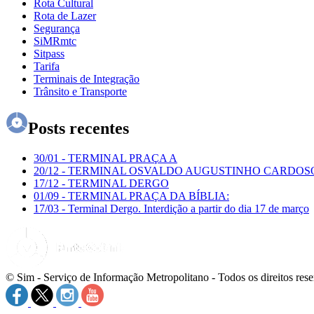
Rota Cultural
Rota de Lazer
Segurança
SiMRmtc
Sitpass
Tarifa
Terminais de Integração
Trânsito e Transporte
Posts recentes
30/01
-
TERMINAL PRAÇA A
20/12
-
TERMINAL OSVALDO AUGUSTINHO CARDOS
17/12
-
TERMINAL DERGO
01/09
-
TERMINAL PRAÇA DA BÍBLIA:
17/03
-
Terminal Dergo. Interdição a partir do dia 17 de março
© Sim - Serviço de Informação Metropolitano - Todos os direitos res