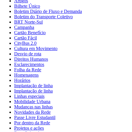
Artigos
Bilhete Único
Boletim Diário de Fluxo e Demanda
Boletim do Transporte Coletivo
BRT Norte-Sul
Campanha
Cartão Benefício
Cartão Fácil
CityBus 2.0
Cultura em Movimento
Desvio de rota
Direitos Humanos
Esclarecimentos
Folha da Rede
Homenagens
Horários
Implantação de linha
Implantação de linha
Linhas especiais
Mobilidade Urbana
Mudanças nas linhas
Novidades da Rede
Passe Livre Estudantil
Por dentro da Rede
Projetos e ações