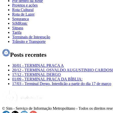
Por dentro da Rede
Projetos e ações
Rota Cultural
Rota de Lazer
Segurança
SiMRmtc
Sitpass
Tarifa
Terminais de Integração
Trânsito e Transporte
Posts recentes
30/01
-
TERMINAL PRAÇA A
20/12
-
TERMINAL OSVALDO AUGUSTINHO CARDOS
17/12
-
TERMINAL DERGO
01/09
-
TERMINAL PRAÇA DA BÍBLIA:
17/03
-
Terminal Dergo. Interdição a partir do dia 17 de março
© Sim - Serviço de Informação Metropolitano - Todos os direitos res