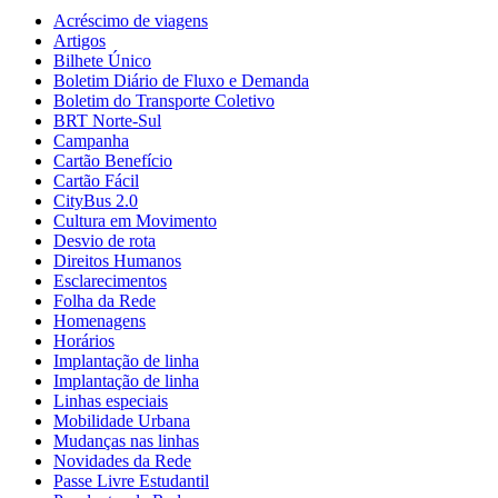
Acréscimo de viagens
Artigos
Bilhete Único
Boletim Diário de Fluxo e Demanda
Boletim do Transporte Coletivo
BRT Norte-Sul
Campanha
Cartão Benefício
Cartão Fácil
CityBus 2.0
Cultura em Movimento
Desvio de rota
Direitos Humanos
Esclarecimentos
Folha da Rede
Homenagens
Horários
Implantação de linha
Implantação de linha
Linhas especiais
Mobilidade Urbana
Mudanças nas linhas
Novidades da Rede
Passe Livre Estudantil