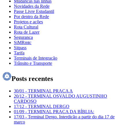
Mudanças nas linhas
Novidades da Rede
Passe Livre Estudantil
Por dentro da Rede
Projetos e ações
Rota Cultural
Rota de Lazer
Segurança
SiMRmtc
Sitpass
Tarifa
Terminais de Integração
Trânsito e Transporte
Posts recentes
30/01
-
TERMINAL PRAÇA A
20/12
-
TERMINAL OSVALDO AUGUSTINHO
CARDOSO
17/12
-
TERMINAL DERGO
01/09
-
TERMINAL PRAÇA DA BÍBLIA:
17/03
-
Terminal Dergo. Interdição a partir do dia 17 de
março