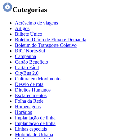
Categorias
Acréscimo de viagens
Artigos
Bilhete Único
Boletim Diário de Fluxo e Demanda
Boletim do Transporte Coletivo
BRT Norte-Sul
Campanha
Cartão Benefício
Cartão Fácil
CityBus 2.0
Cultura em Movimento
Desvio de rota
Direitos Humanos
Esclarecimentos
Folha da Rede
Homenagens
Horários
Implantação de linha
Implantação de linha
Linhas especiais
Mobilidade Urbana