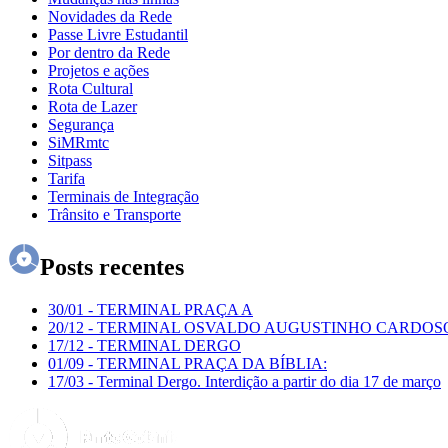
Novidades da Rede
Passe Livre Estudantil
Por dentro da Rede
Projetos e ações
Rota Cultural
Rota de Lazer
Segurança
SiMRmtc
Sitpass
Tarifa
Terminais de Integração
Trânsito e Transporte
Posts recentes
30/01
-
TERMINAL PRAÇA A
20/12
-
TERMINAL OSVALDO AUGUSTINHO CARDOS
17/12
-
TERMINAL DERGO
01/09
-
TERMINAL PRAÇA DA BÍBLIA:
17/03
-
Terminal Dergo. Interdição a partir do dia 17 de março