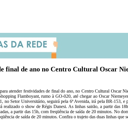
e final de ano no Centro Cultural Oscar N
ara atender festividades de final do ano, no Centro Cultural Oscar Ni
o Shopping Flamboyant, rumo à GO-020, até chegar ao Oscar Niemeyer. 
61, no Setor Universitário, seguirá pela 6ª Avenida, irá pela BR-153
rá realizado o show de Régis Danesi. As linhas sairão, a partir das 18
rçadas, a partir das 15h, com freqüência de saída de 20 minutos. No do
eqüência de saída de 20 minutos. Confira o trajeto das duas linhas que s