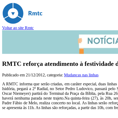
Voltar ao site Rmtc
RMTC reforça atendimento à festividade d
Publicado em
21/12/2012
, categoria:
Mudanças nas linhas
A RMTC informa que serão criadas, em caráter especial, duas linhas p
Isidória, pegará a 2ª Radial, no Setor Pedro Ludovico, passará pel
Oscar Niemeyer) partirá do Terminal da Praça da Bíblia, pela Rua 2
haverá nenhuma parada neste trajeto.Na quinta-feira (27), às 20h, se
Padre Fábio de Melo, realiza concerto no local. As linhas serão refo
se apresenta às 11h. As linhas são reforçadas, a partir das 10h, com fr