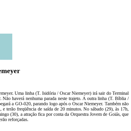
iemeyer
emeyer. Uma linha (T. Isidória / Oscar Niemeyer) irá sair do Terminal
Não haverá nenhuma parada neste trajeto. A outra linha (T. Bíblia /
, e pegará a GO-020, parando logo após o Oscar Niemeyer. Também não
h, e terão freqüência de saída de 20 minutos. No sábado (29), às 17h,
mingo (30), a atração fica por conta da Orquestra Jovem de Goiás, que
erão reforçadas.