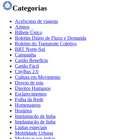
Categorias
Acréscimo de viagens
Artigos
Bilhete Único
Boletim Diário de Fluxo e Demanda
Boletim do Transporte Coletivo
BRT Norte-Sul
Campanha
Cartão Benefício
Cartão Fácil
CityBus 2.0
Cultura em Movimento
Desvio de rota
Direitos Humanos
Esclarecimentos
Folha da Rede
Homenagens
Horários
Implantação de linha
Implantação de linha
Linhas especiais
Mobilidade Urbana
Mudanças nas linhas