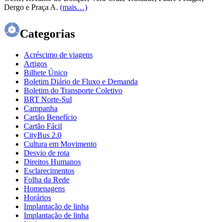
Dergo e Praça A.
(mais…)
Categorias
Acréscimo de viagens
Artigos
Bilhete Único
Boletim Diário de Fluxo e Demanda
Boletim do Transporte Coletivo
BRT Norte-Sul
Campanha
Cartão Benefício
Cartão Fácil
CityBus 2.0
Cultura em Movimento
Desvio de rota
Direitos Humanos
Esclarecimentos
Folha da Rede
Homenagens
Horários
Implantação de linha
Implantação de linha