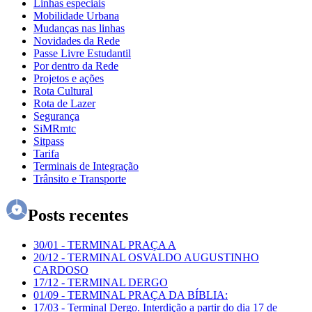
Linhas especiais
Mobilidade Urbana
Mudanças nas linhas
Novidades da Rede
Passe Livre Estudantil
Por dentro da Rede
Projetos e ações
Rota Cultural
Rota de Lazer
Segurança
SiMRmtc
Sitpass
Tarifa
Terminais de Integração
Trânsito e Transporte
Posts recentes
30/01
-
TERMINAL PRAÇA A
20/12
-
TERMINAL OSVALDO AUGUSTINHO
CARDOSO
17/12
-
TERMINAL DERGO
01/09
-
TERMINAL PRAÇA DA BÍBLIA:
17/03
-
Terminal Dergo. Interdição a partir do dia 17 de