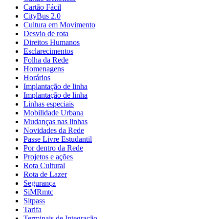
Cartão Fácil
CityBus 2.0
Cultura em Movimento
Desvio de rota
Direitos Humanos
Esclarecimentos
Folha da Rede
Homenagens
Horários
Implantação de linha
Implantação de linha
Linhas especiais
Mobilidade Urbana
Mudanças nas linhas
Novidades da Rede
Passe Livre Estudantil
Por dentro da Rede
Projetos e ações
Rota Cultural
Rota de Lazer
Segurança
SiMRmtc
Sitpass
Tarifa
Terminais de Integração