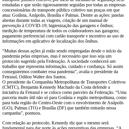
estudadas e que serão rigorosamente seguidas por todas as empresas
concessionárias do transporte público coletivo nas praças em que
atua: Goiânia, Anápolis, Brasília e Palmas. Dentre as ações: janelas
abertas durante todas as viagens, criação de um manual de
prevenção à COVID-19; higienização das garagens e ônibus;
medição de temperatura de todos os colaboradores nas garagens;
pagamento preferencial com cartão transporte e incentivo ao uso de
informações em aplicativo de localização dos ônibus.
“Muitas dessas ações já estão sendo empregadas desde o início da
pandemia pelas empresas, mas é necessário que isso seja um
protocolo sugerido pela Federação. A sociedade conhecerá um
trabalho que representa informação, cuidado e confiança. Só assim
conseguiremos combater essa pandemia”, avalia o presidente da
Fetrasul, Odilon Walter dos Santos.
O presidente da Companhia Metropolitana de Transportes Coletivos
(CMTC), Benjamin Kennedy Machado da Costa defende a
iniciativa da Fetrasul e se coloca como parceiro da Federação. “Uma
parceria muito útil não só para Goiânia e região metropolitana, como
para toda região do Centro-Oeste com o envolvimento de Anápolis
(GO), Palmas (TO) e Brasília (DF) que também entrarão nessa
campanha”, pontuou.
Com relação ao protocolo, Kennedy diz que o mesmo será
fundamental para dar norte às ações preventivas das empresas. “A