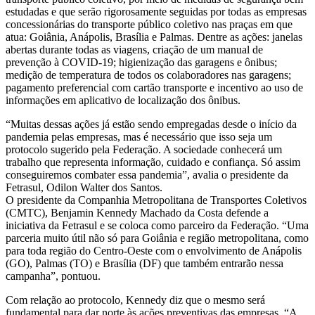
estudadas e que serão rigorosamente seguidas por todas as empresas
concessionárias do transporte público coletivo nas praças em que
atua: Goiânia, Anápolis, Brasília e Palmas. Dentre as ações: janelas
abertas durante todas as viagens, criação de um manual de
prevenção à COVID-19; higienização das garagens e ônibus;
medição de temperatura de todos os colaboradores nas garagens;
pagamento preferencial com cartão transporte e incentivo ao uso de
informações em aplicativo de localização dos ônibus.
“Muitas dessas ações já estão sendo empregadas desde o início da
pandemia pelas empresas, mas é necessário que isso seja um
protocolo sugerido pela Federação. A sociedade conhecerá um
trabalho que representa informação, cuidado e confiança. Só assim
conseguiremos combater essa pandemia”, avalia o presidente da
Fetrasul, Odilon Walter dos Santos.
O presidente da Companhia Metropolitana de Transportes Coletivos
(CMTC), Benjamin Kennedy Machado da Costa defende a
iniciativa da Fetrasul e se coloca como parceiro da Federação. “Uma
parceria muito útil não só para Goiânia e região metropolitana, como
para toda região do Centro-Oeste com o envolvimento de Anápolis
(GO), Palmas (TO) e Brasília (DF) que também entrarão nessa
campanha”, pontuou.
Com relação ao protocolo, Kennedy diz que o mesmo será
fundamental para dar norte às ações preventivas das empresas. “A