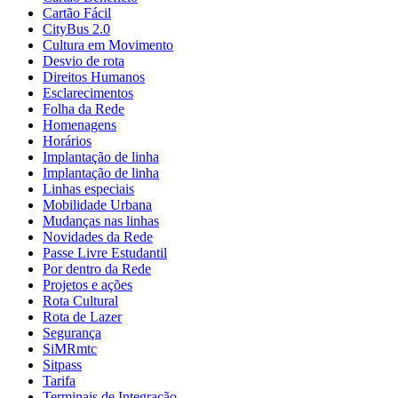
Cartão Fácil
CityBus 2.0
Cultura em Movimento
Desvio de rota
Direitos Humanos
Esclarecimentos
Folha da Rede
Homenagens
Horários
Implantação de linha
Implantação de linha
Linhas especiais
Mobilidade Urbana
Mudanças nas linhas
Novidades da Rede
Passe Livre Estudantil
Por dentro da Rede
Projetos e ações
Rota Cultural
Rota de Lazer
Segurança
SiMRmtc
Sitpass
Tarifa
Terminais de Integração