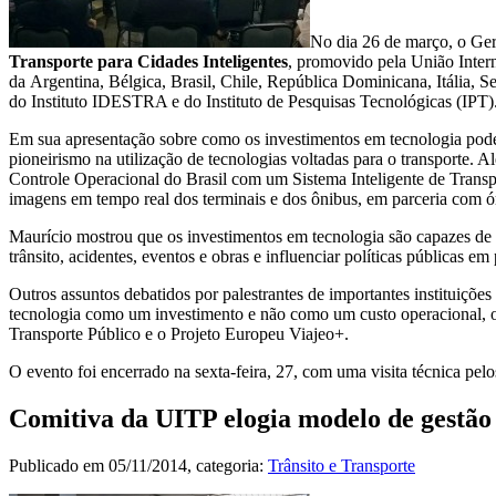
No dia 26 de março, o Ger
Transporte para Cidades Inteligentes
, promovido pela União Inter
da Argentina, Bélgica, Brasil, Chile, República Dominicana, Itália,
do Instituto IDESTRA e do Instituto de Pesquisas Tecnológicas (IPT)
Em sua apresentação sobre como os investimentos em tecnologia podem
pioneirismo na utilização de tecnologias voltadas para o transporte. A
Controle Operacional do Brasil com um Sistema Inteligente de Transp
imagens em tempo real dos terminais e dos ônibus, em parceria com ó
Maurício mostrou que os investimentos em tecnologia são capazes de fa
trânsito, acidentes, eventos e obras e influenciar políticas públicas em 
Outros assuntos debatidos por palestrantes de importantes instituições
tecnologia como um investimento e não como um custo operacional, os
Transporte Público e o Projeto Europeu Viajeo+.
O evento foi encerrado na sexta-feira, 27, com uma visita técnica pe
Comitiva da UITP elogia modelo de gestã
Publicado em
05/11/2014
, categoria:
Trânsito e Transporte