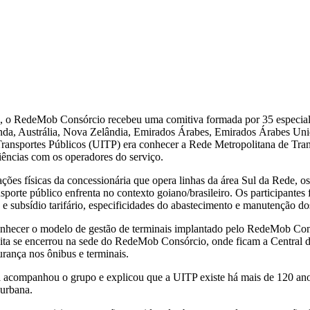
 4, o RedeMob Consórcio recebeu uma comitiva formada por 35 especialis
da, Austrália, Nova Zelândia, Emirados Árabes, Emirados Árabes Unid
os Transportes Públicos (UITP) era conhecer a Rede Metropolitana de 
riências com os operadores do serviço.
lações físicas da concessionária que opera linhas da área Sul da Rede,
ansporte público enfrenta no contexto goiano/brasileiro. Os participantes
 e subsídio tarifário, especificidades do abastecimento e manutenção dos
onhecer o modelo de gestão de terminais implantado pelo RedeMob Con
isita se encerrou na sede do RedeMob Consórcio, onde ficam a Central
rança nos ônibus e terminais.
a acompanhou o grupo e explicou que a UITP existe há mais de 120 ano
 urbana.