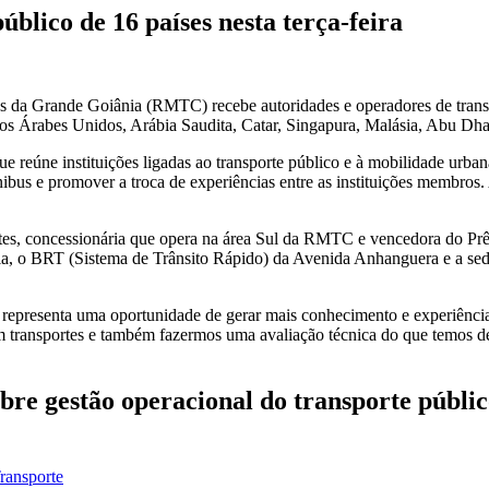
lico de 16 países nesta terça-feira
ivos da Grande Goiânia (RMTC) recebe autoridades e operadores de tran
s Árabes Unidos, Arábia Saudita, Catar, Singapura, Malásia, Abu Dha
e reúne instituições ligadas ao transporte público e à mobilidade urban
ônibus e promover a troca de experiências entre as instituições membro
rtes, concessionária que opera na área Sul da RMTC e vencedora do Pr
ia, o BRT (Sistema de Trânsito Rápido) da Avenida Anhanguera e a se
a representa uma oportunidade de gerar mais conhecimento e experiên
m transportes e também fazermos uma avaliação técnica do que temos de 
bre gestão operacional do transporte públ
Transporte