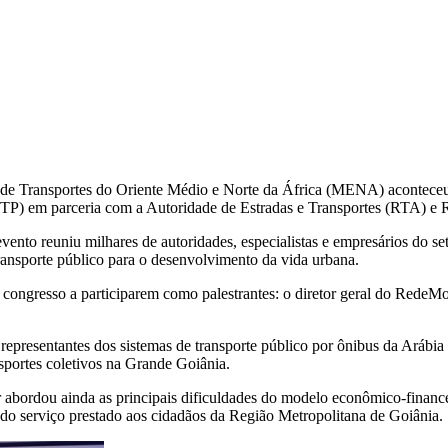
e Transportes do Oriente Médio e Norte da África (MENA) aconteceu 
TP) em parceria com a Autoridade de Estradas e Transportes (RTA) e 
nto reuniu milhares de autoridades, especialistas e empresários do seto
ransporte público para o desenvolvimento da vida urbana.
o congresso a participarem como palestrantes: o diretor geral do RedeM
epresentantes dos sistemas de transporte público por ônibus da Arábia 
sportes coletivos na Grande Goiânia.
 abordou ainda as principais dificuldades do modelo econômico-financei
e do serviço prestado aos cidadãos da Região Metropolitana de Goiânia.