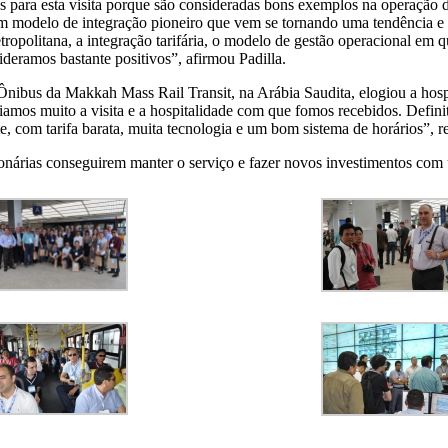
as para esta visita porque são consideradas bons exemplos na operação
 um modelo de integração pioneiro que vem se tornando uma tendência e 
metropolitana, a integração tarifária, o modelo de gestão operacional em
deramos bastante positivos”, afirmou Padilla.
Ônibus da Makkah Mass Rail Transit, na Arábia Saudita, elogiou a hosp
amos muito a visita e a hospitalidade com que fomos recebidos. Defini
 com tarifa barata, muita tecnologia e um bom sistema de horários”, re
onárias conseguirem manter o serviço e fazer novos investimentos com 