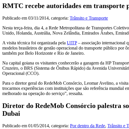
RMTC recebe autoridades em transporte púb
Publicado em
03/11/2014
, categoria:
Trânsito e Transporte
Nesta terça-feira, dia 4, a Rede Metropolitana de Transportes Colet
Unido, Holanda, Austrália, Nova Zelândia, Emirados Árabes, Emirado
A visita técnica foi organizada pela
UITP
– associação internacional qu
modelos brasileiros de gestão operacional do transporte público por 
também por Belo Horizonte e Rio de Janeiro.
Na capital goiana os visitantes conhecerão a garagem da HP Transpo
Cruzeiro, o BRS (Sistema de Ônibus Rápido) da Avenida Universitár
Operacional (CCO).
Para o diretor geral do RedeMob Consórcio, Leomar Avelino, a visit
trocarmos experiências com instituições que são referência mundial e
melhorado na operação do serviço”, ressalta.
Diretor do RedeMob Consórcio palestra so
Dubai
Publicado em
01/05/2014
, categoria:
Por dentro da Rede
,
Trânsito e 