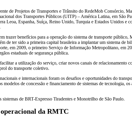
ente de Projetos de Transportes e Trânsito do RedeMob Consórcio, Mau
nacional dos Transportes Públicos (UITP) – América Latina, em São Pa
 Serra Leoa, Espanha, Suíça, Reino Unido, Turquia e Estados Unidos e
.
 trazer benefícios para a operação do sistema de transporte público, 
lém de ter sido a primeira capital brasileira a implantar um sistema de 
orte, em 2009, o primeiro Serviço de Informação Metropolitano, em 20
rgãos estaduais de segurança pública.
cilitar a utilização do serviço, criar novos canais de relacionamento c
prol do transporte coletivo.
 nacionais e internacionais foram os desafios e oportunidades do transp
 modelos de concessão e financiamento de sistemas de tecnologia, os a
los sistemas de BRT-Expresso Tiradentes e Monotrilho de São Paulo.
o operacional da RMTC