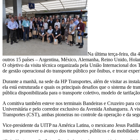
Na última terça-feira, dia
outros 15 países – Argentina, México, Alemanha, Reino Unido, Holan
O objetivo da visita técnica organizada pela União Internacional d
de gestão operacional do transporte público por ônibus, e trocar expe
Durante a manhã, na sede da HP Transportes, além de visitar as insta
ela está estruturada e quais os principais desafios que o sistema de tr
pública disponibilizada para o transporte coletivo, modelo de tarifação
A comitiva também esteve nos terminais Bandeiras e Cruzeiro para c
Universitária e pelo corredor exclusivo da Avenida Anhanguera. A v
Transportes (CST), ambas pioneiras no controle da operação e da segu
Vice-presidente da UITP na América Latina, o mexicano Jesus Padill
inteiro e promover o avanço dos transportes públicos e da mobilidade