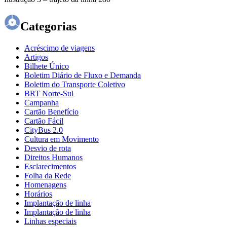
Categorias
Acréscimo de viagens
Artigos
Bilhete Único
Boletim Diário de Fluxo e Demanda
Boletim do Transporte Coletivo
BRT Norte-Sul
Campanha
Cartão Benefício
Cartão Fácil
CityBus 2.0
Cultura em Movimento
Desvio de rota
Direitos Humanos
Esclarecimentos
Folha da Rede
Homenagens
Horários
Implantação de linha
Implantação de linha
Linhas especiais