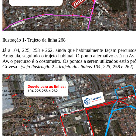
Ilustração 1- Trajeto da linha 268
Já a 104, 225, 258 e 262, ainda que habitualmente façam percursos
Araguaia, seguindo o trajeto habitual. O ponto alternativo está na A
Av. o percurso é o costumeiro. Os pontos a serem utilizados estão p
Govesa.
(veja ilustração 2 – trajeto das linhas 104, 225, 258 e 262)