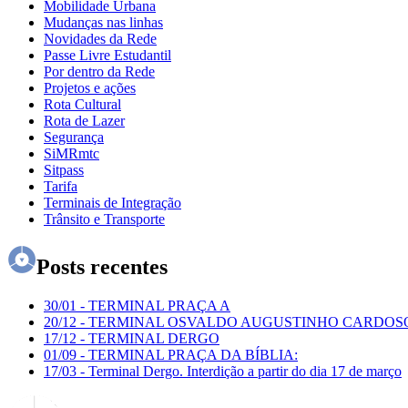
Mobilidade Urbana
Mudanças nas linhas
Novidades da Rede
Passe Livre Estudantil
Por dentro da Rede
Projetos e ações
Rota Cultural
Rota de Lazer
Segurança
SiMRmtc
Sitpass
Tarifa
Terminais de Integração
Trânsito e Transporte
Posts recentes
30/01
-
TERMINAL PRAÇA A
20/12
-
TERMINAL OSVALDO AUGUSTINHO CARDOS
17/12
-
TERMINAL DERGO
01/09
-
TERMINAL PRAÇA DA BÍBLIA:
17/03
-
Terminal Dergo. Interdição a partir do dia 17 de março