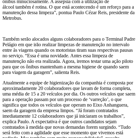
ônibus minuciosamente. A assepsia com a utilização de
álcool também é rotina. O que está acontecendo é um reforço para a
manutenção dessa limpeza”, pontua Paulo Cézar Reis, presidente da
Metrobus.
Também serão alocados alguns colaboradores para o Terminal Padre
Pelágio em que irão realizar limpezas de manutenção no intervalo
entre às viagens quando os motoristas tiram suas respectivas pausas
no serviço. “Essa é uma novidade. Antes essa limpeza de
manutenção não era realizada. Agora, iremos testar uma ação piloto
para que os ônibus mantenham a mesma higiene de quando saem
para viagem da garagem”, salienta Reis.
Atualmente a equipe de higienização da companhia é composta por
aproximadamente 20 colaboradores que lavam de forma completa,
uma média de 15 a 20 veículos por dia. Os outros veículos que saem
para a operação passam por um processo de ‘varreção’, o que
significa que todos os veículos que operam no Eixo Anhanguera,
saem da garagem da empresa limpos. “Já foram contratados
imediatamente 12 colaboradores que já iniciaram os trabalhos”,
explica Paulo. A expectativa é que outros candidatos sejam
contratados à medida que novas demandas forem surgindo. “Tudo
será feito com a agilidade que esse momento que vivemos está