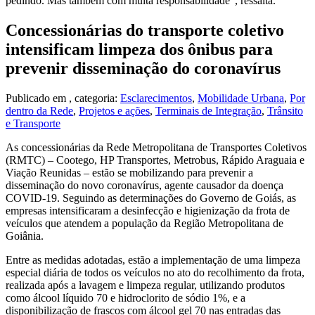
pedindo. Mas também com muita responsabilidade”, ressalta.
Concessionárias do transporte coletivo
intensificam limpeza dos ônibus para
prevenir disseminação do coronavírus
Publicado em
, categoria:
Esclarecimentos
,
Mobilidade Urbana
,
Por
dentro da Rede
,
Projetos e ações
,
Terminais de Integração
,
Trânsito
e Transporte
As concessionárias da Rede Metropolitana de Transportes Coletivos
(RMTC) – Cootego, HP Transportes, Metrobus, Rápido Araguaia e
Viação Reunidas – estão se mobilizando para prevenir a
disseminação do novo coronavírus, agente causador da doença
COVID-19. Seguindo as determinações do Governo de Goiás, as
empresas intensificaram a desinfecção e higienização da frota de
veículos que atendem a população da Região Metropolitana de
Goiânia.
Entre as medidas adotadas, estão a implementação de uma limpeza
especial diária de todos os veículos no ato do recolhimento da frota,
realizada após a lavagem e limpeza regular, utilizando produtos
como álcool líquido 70 e hidroclorito de sódio 1%, e a
disponibilização de frascos com álcool gel 70 nas entradas das