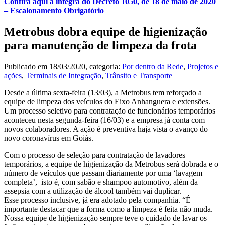
Confira aqui a íntegra do Decreto 1050, de 18 de maio de 2020
– Escalonamento Obrigatório
Metrobus dobra equipe de higienização
para manutenção de limpeza da frota
Publicado em
18/03/2020
, categoria:
Por dentro da Rede
,
Projetos e
ações
,
Terminais de Integração
,
Trânsito e Transporte
Desde a última sexta-feira (13/03), a Metrobus tem reforçado a
equipe de limpeza dos veículos do Eixo Anhanguera e extensões.
Um processo seletivo para contratação de funcionários temporários
aconteceu nesta segunda-feira (16/03) e a empresa já conta com
novos colaboradores. A ação é preventiva haja vista o avanço do
novo coronavírus em Goiás.
Com o processo de seleção para contratação de lavadores
temporários, a equipe de higienização da Metrobus será dobrada e o
número de veículos que passam diariamente por uma ‘lavagem
completa’, isto é, com sabão e shampoo automotivo, além da
assepsia com a utilização de álcool também vai duplicar.
Esse processo inclusive, já era adotado pela companhia. “É
importante destacar que a forma como a limpeza é feita não muda.
Nossa equipe de higienização sempre teve o cuidado de lavar os