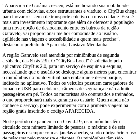
“Aparecida de Goiânia cresceu, está melhorando sua mobilidade
urbana com ciclovias, eixos estruturantes e viaduto, o CityBus chega
para inovar o sistema de transporte coletivo da nossa cidade. Esse é
mais um investimento importante que além de oferecer à população
uma nova opção de deslocamento entre os bairros da região
Garavelo, vai proporcionar melhor comodidade ao usuário,
agilidade nas viagens e acessibilidade a quem mais precisa”,
destacou o prefeito de Aparecida, Gustavo Mendanha.
A região Garavelo será atendida por miniônibus de segunda
a sábado, das 6h às 23h. O “CityBus Local” é solicitado pelo
aplicativo CityBus 2.0, para um serviço de esquina a esquina,
necessitando que o usuário se desloque alguns metros para encontrar
o miniônibus no ponto virtual para embarque e desembarque,
indicado no aplicativo. Todos os veículos possuem carregadores de
tomada e USB para celulares, câmeras de segurança e não admite
passageiros em pé. Todos os motoristas são contratados e treinados,
o que proporcionará mais segurança ao usuário. Quem ainda não
conhece o serviço, pode experimentar com a primeira viagem na
região grátis inserindo o código APARECIDA.
Neste período de pandemia da Covid-19, os miniônibus têm
circulado com número limitado de pessoas, o máximo é de seis
passageiros e sempre com as janelas abertas, sendo obrigatório o uso
de máscaras pelo motorista e clientes. Os miniônibus têm sido