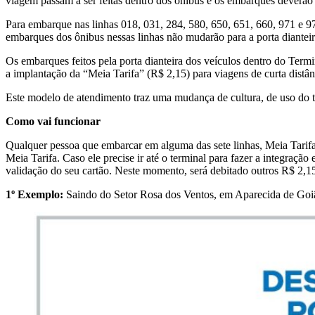
viagem passam a ser feitas dentro dos ônibus e os embarques deverão s
Para embarque nas linhas 018, 031, 284, 580, 650, 651, 660, 971 e 97
embarques dos ônibus nessas linhas não mudarão para a porta dianteira
Os embarques feitos pela porta dianteira dos veículos dentro do Termi
a implantação da “Meia Tarifa” (R$ 2,15) para viagens de curta distân
Este modelo de atendimento traz uma mudança de cultura, de uso do te
Como vai funcionar
Qualquer pessoa que embarcar em alguma das sete linhas, Meia Tarifa
Meia Tarifa. Caso ele precise ir até o terminal para fazer a integração
validação do seu cartão. Neste momento, será debitado outros R$ 2,1
1º Exemplo:
Saindo do Setor Rosa dos Ventos, em Aparecida de Goiâ