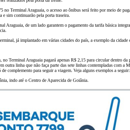
er realizados pela porta da frente.
5 no Terminal Araguaia, o acesso ao ônibus será feito por meio de pag
 e sim continuarão pela porta traseira.
nal Araguaia, de um lado garantem o pagamento da tarifa básica integral
cia.
rminal, já implantado em várias cidades do país, a exemplo da cidade 
, no Terminal Araguaia pagará apenas R$ 2,15 para circular dentro da 
 em outra linha que não faça parte das sete linhas contempladas com a Me
5 de complemento para seguir a viagem. Veja alguns exemplos a seguir:
nia, indo até o Centro de Aparecida de Goiânia.